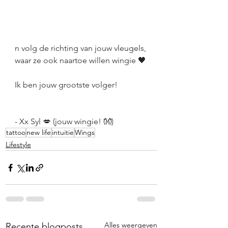
n volg de richting van jouw vleugels, 
waar ze ook naartoe willen wingie 🖤
Ik ben jouw grootste volger! 
- Xx Syl 💋 (jouw wingie! 👐)
tattoo
new life
intuitie
Wings
Lifestyle
Alles weergeven
Recente blogposts