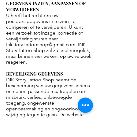
GEGEVENS INZIEN, AANPASSEN OF
VERWIJDEREN
U heeft het recht om uw
persoonsgegevens in te zien, te
corrigeren of te verwijderen. U kunt
een verzoek tot inzage, correctie of
verwijdering sturen naar
Inkstory.tattooshop@gmail.com
. INK
Story Tattoo Shop zal zo snel mogelijk,
maar binnen vier weken, op uw verzoek
reageren.
BEVEILIGING GEGEVENS
INK Story Tattoo Shop neemt de
bescherming van uw gegevens serieus
en neemt passende maatregelen om
misbruik, verlies, onbevoegde
toegang, ongewenste
openbaarmaking en ongeoorloofde
wijziging tegen te gaan. De website
van INK Story Tattoo Shop maakt
gebruik van een betrouwbaar SSL
Certificaat om te borgen dat uw